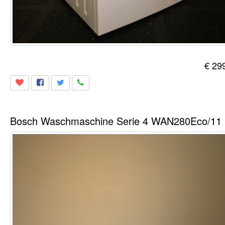
€ 29
Bo