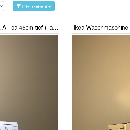
Filter (keinen)
Beko Waschmaschine WML 15106 NE A+ ca 45cm tief ( lackiert )
Ikea Waschmaschine 