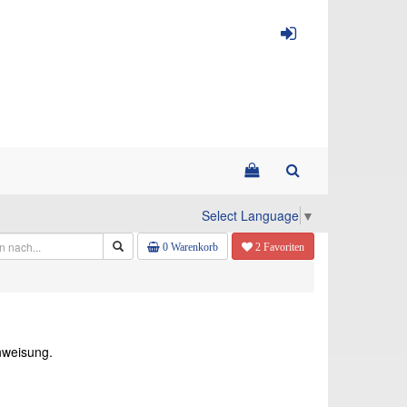
Select Language
▼
0 Warenkorb
2 Favoriten
inweisung.