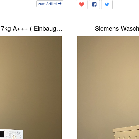
zum Artikel
Bauknecht Waschmaschine WAI 2642 7kg A+++ ( Einbaugerät )
Siemens Wasc