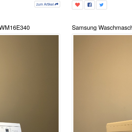
zum Artikel
 WM16E340