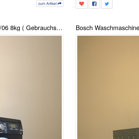
zum Artikel
Siemens Waschmaschine WM14S7B0/06 8kg ( Gebrauchspuren, Riss am Bullaugenrand )