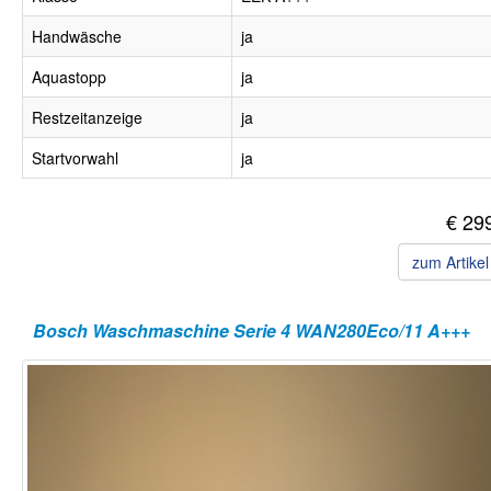
Handwäsche
ja
Aquastopp
ja
Restzeitanzeige
ja
Startvorwahl
ja
€ 29
zum Artike
Bosch Waschmaschine Serie 4 WAN280Eco/11 A+++