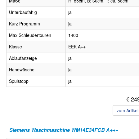
Maße
H: 85cm, B: 60cm, T: ca. 58cm
Unterbaufähig
ja
Kurz Programm
ja
Max.Schleudertouren
1400
Klasse
EEK A++
Ablaufanzeige
ja
Handwäsche
ja
Spülstopp
ja
€ 24
zum Artike
Siemens Waschmaschine WM14E34FCB A+++