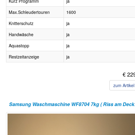
Kurz Programm
ja
Max.Schleudertouren
1600
Knitterschutz
ja
Handwäsche
ja
Aquastopp
ja
Restzeitanzeige
ja
€ 22
zum Artike
Samsun