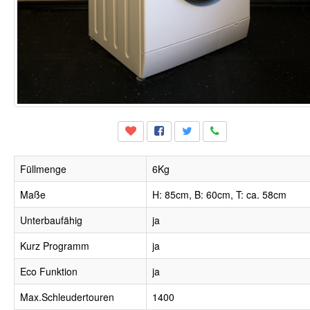
Füllmenge
6Kg
Maße
H: 85cm, B: 60cm, T: ca. 58cm
Unterbaufähig
ja
Kurz Programm
ja
Eco Funktion
ja
Max.Schleudertouren
1400