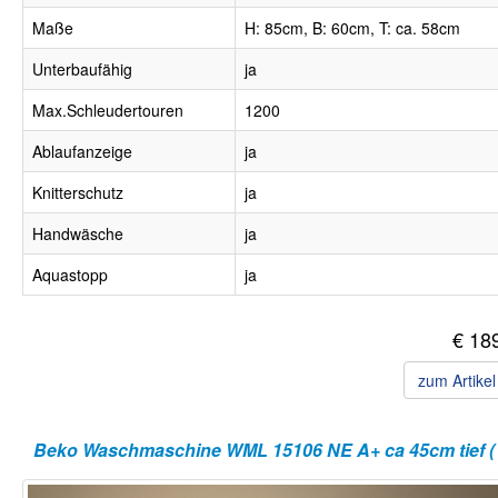
Maße
H: 85cm, B: 60cm, T: ca. 58cm
Unterbaufähig
ja
Max.Schleudertouren
1200
Ablaufanzeige
ja
Knitterschutz
ja
Handwäsche
ja
Aquastopp
ja
€ 18
zum Artike