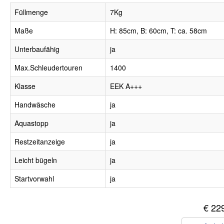
Füllmenge
7Kg
Maße
H: 85cm, B: 60cm, T: ca. 58cm
Unterbaufähig
ja
Max.Schleudertouren
1400
Klasse
EEK A+++
Handwäsche
ja
Aquastopp
ja
Restzeitanzeige
ja
Leicht bügeln
ja
Startvorwahl
ja
€ 22