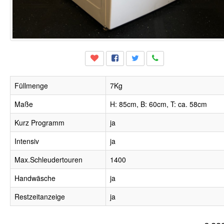
Füllmenge
7Kg
Maße
H: 85cm, B: 60cm, T: ca. 58cm
Kurz Programm
ja
Intensiv
ja
Max.Schleudertouren
1400
Handwäsche
ja
Restzeitanzeige
ja