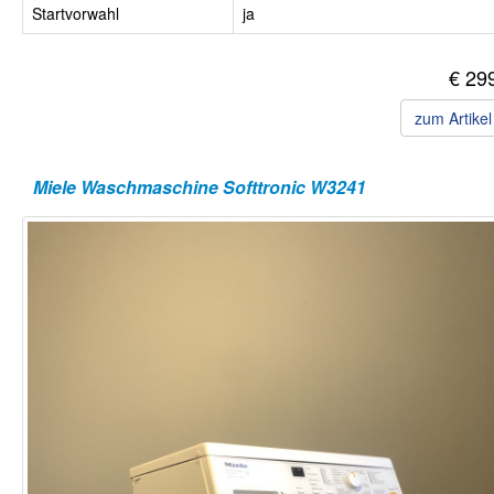
Startvorwahl
ja
€ 29
zum Artike
Miele Waschmaschine Softtronic W3241