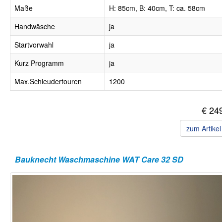
Maße
H: 85cm, B: 40cm, T: ca. 58cm
Handwäsche
ja
Startvorwahl
ja
Kurz Programm
ja
Max.Schleudertouren
1200
€ 24
zum Artike
Bauknecht Waschmaschine WAT Care 32 SD