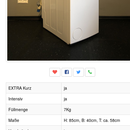
EXTRA Kurz
ja
Intensiv
ja
Füllmenge
7Kg
Maße
H: 85cm, B: 40cm, T: ca. 58cm