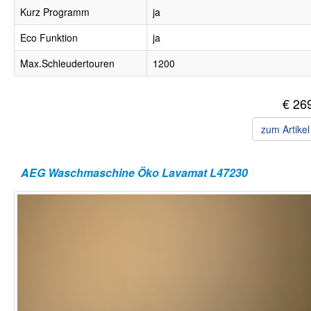
Kurz Programm
ja
Eco Funktion
ja
Max.Schleudertouren
1200
€ 26
zum Artike
AEG Waschmaschine Öko Lavamat L47230