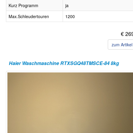
Kurz Programm
ja
Max.Schleudertouren
1200
€ 26
zum Artike
Haier Waschmaschine RTXSGQ48TMSCE-84 8kg