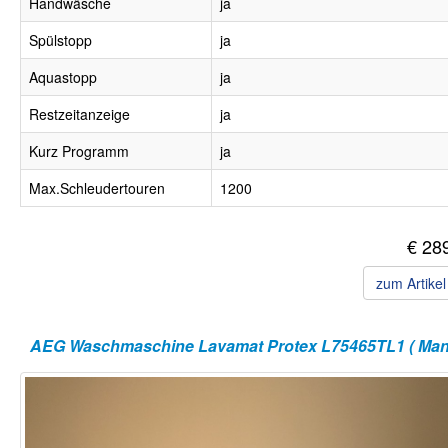
Handwäsche
ja
Spülstopp
ja
Aquastopp
ja
Restzeitanzeige
ja
Kurz Programm
ja
Max.Schleudertouren
1200
€ 28
zum Artike