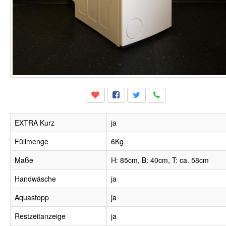
EXTRA Kurz
ja
Füllmenge
6Kg
Maße
H: 85cm, B: 40cm, T: ca. 58cm
Handwäsche
ja
Aquastopp
ja
Restzeitanzeige
ja