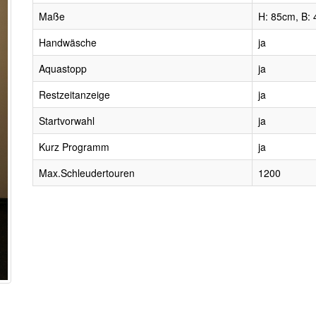
Maße
H: 85cm, B: 
Handwäsche
ja
Aquastopp
ja
Restzeitanzeige
ja
Startvorwahl
ja
Kurz Programm
ja
Max.Schleudertouren
1200