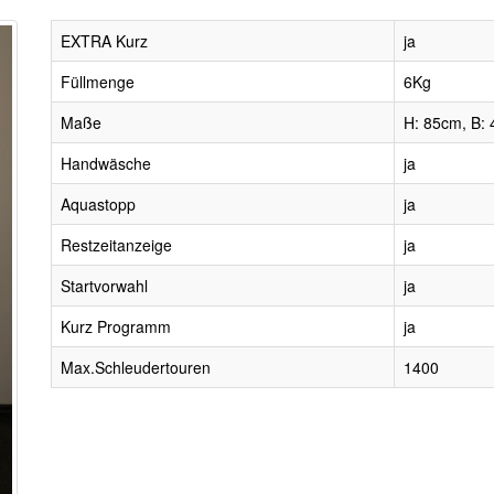
EXTRA Kurz
ja
Füllmenge
6Kg
Maße
H: 85cm, B: 
Handwäsche
ja
Aquastopp
ja
Restzeitanzeige
ja
Startvorwahl
ja
Kurz Programm
ja
Max.Schleudertouren
1400