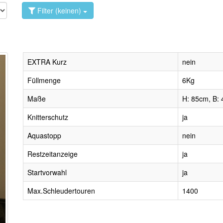
Filter (keinen)
EXTRA Kurz
nein
Füllmenge
6Kg
Maße
H: 85cm, B: 
Knitterschutz
ja
Aquastopp
nein
Restzeitanzeige
ja
Startvorwahl
ja
Max.Schleudertouren
1400