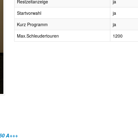
Restzeitanzeige
ja
Startvorwahl
ja
Kurz Programm
ja
Max.Schleudertouren
1200
60 A+++