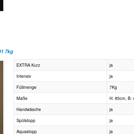
01 7kg
EXTRA Kurz
ja
Intensiv
ja
Füllmenge
7Kg
Maße
H: 85cm, B: 
Handwäsche
ja
Spülstopp
ja
Aquastopp
ja