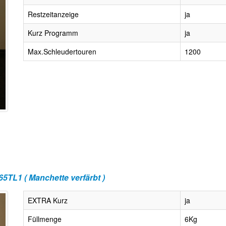
Restzeitanzeige
ja
Kurz Programm
ja
Max.Schleudertouren
1200
TL1 ( Manchette verfärbt )
EXTRA Kurz
ja
Füllmenge
6Kg