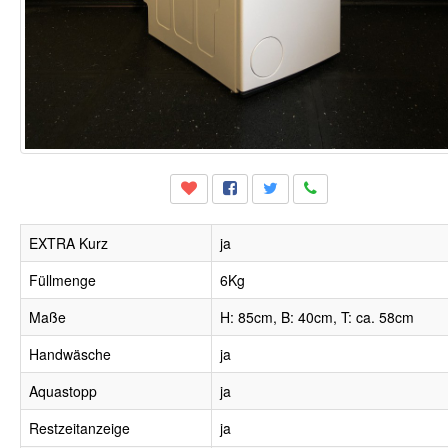
EXTRA Kurz
ja
Füllmenge
6Kg
Maße
H: 85cm, B: 40cm, T: ca. 58cm
Handwäsche
ja
Aquastopp
ja
Restzeitanzeige
ja