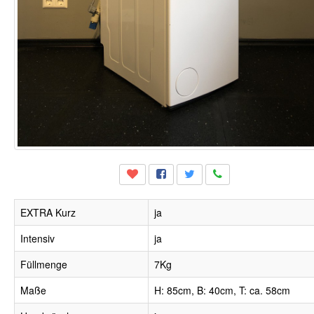
EXTRA Kurz
ja
Intensiv
ja
Füllmenge
7Kg
Maße
H: 85cm, B: 40cm, T: ca. 58cm