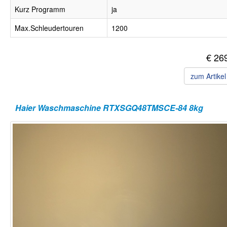
Kurz Programm
ja
Max.Schleudertouren
1200
€ 26
zum Artike
Haier Waschmaschine RTXSGQ48TMSCE-84 8kg