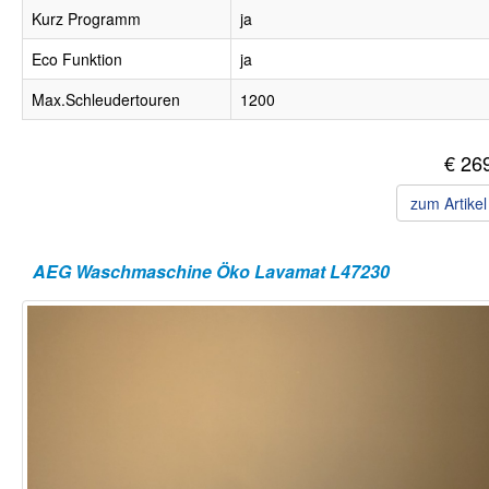
Kurz Programm
ja
Eco Funktion
ja
Max.Schleudertouren
1200
€ 26
zum Artike
AEG Waschmaschine Öko Lavamat L47230