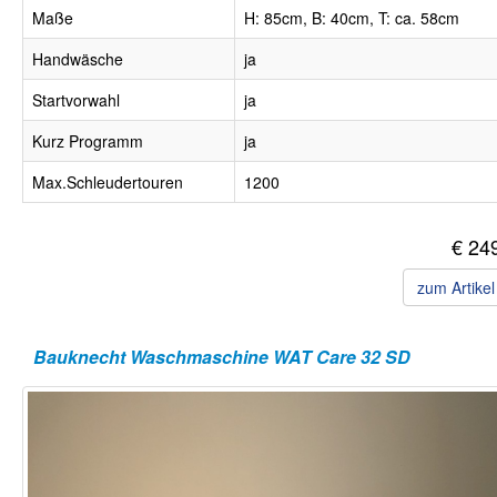
Maße
H: 85cm, B: 40cm, T: ca. 58cm
Handwäsche
ja
Startvorwahl
ja
Kurz Programm
ja
Max.Schleudertouren
1200
€ 24
zum Artike
Bauknecht Waschmaschine WAT Care 32 SD