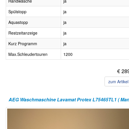
Handwäsche
ja
Spülstopp
ja
Aquastopp
ja
Restzeitanzeige
ja
Kurz Programm
ja
Max.Schleudertouren
1200
€ 28
zum Artike