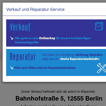
Verkauf und Reparatur Service
Select Langu
!!! ACHTUNG: Wir sind
umgezogen !!!
Unser Verkauf befindet sich ab sofort in Köpenick:
Bahnhofstraße 5, 12555 Berlin