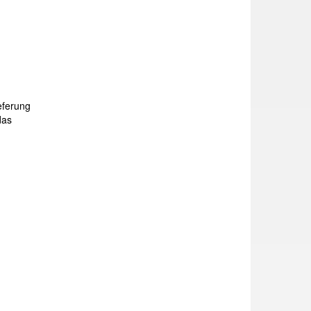
eferung
das