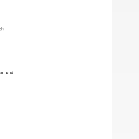
ch
fen und