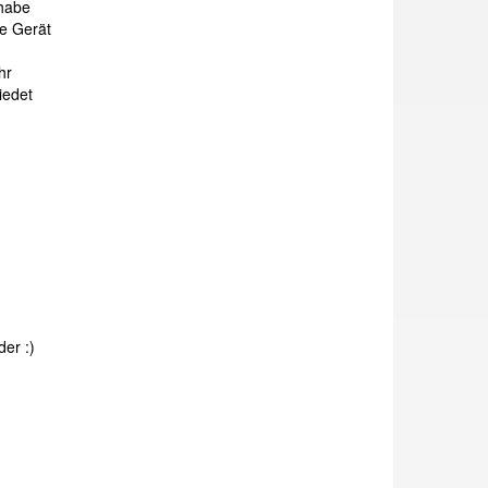
 habe
te Gerät
hr
iedet
der :)