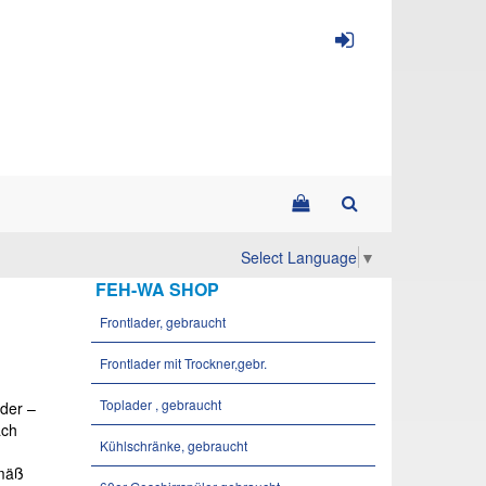
Select Language
▼
FEH-WA SHOP
Frontlader, gebraucht
Frontlader mit Trockner,gebr.
Toplader , gebraucht
oder –
ach
Kühlschränke, gebraucht
g
emäß