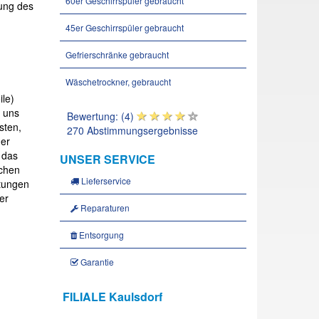
60er Geschirrspüler gebraucht
dung des
45er Geschirrspüler gebraucht
Gefrierschränke gebraucht
Wäschetrockner, gebraucht
le)
e uns
Bewertung: (4)
sten,
270 Abstimmungsergebnisse
der
 das
UNSER SERVICE
achen
Lieferservice
htungen
er
Reparaturen
Entsorgung
Garantie
FILIALE Kaulsdorf