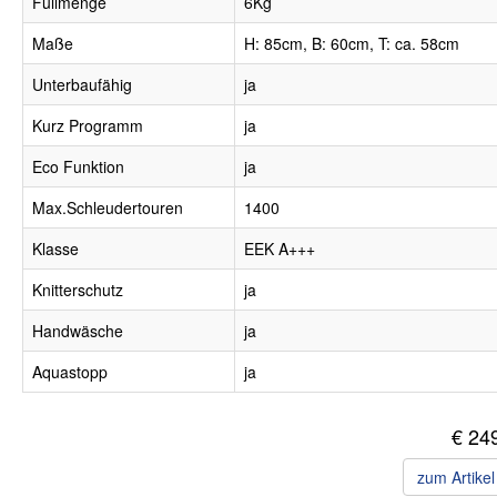
Füllmenge
6Kg
Maße
H: 85cm, B: 60cm, T: ca. 58cm
Unterbaufähig
ja
Kurz Programm
ja
Eco Funktion
ja
Max.Schleudertouren
1400
Klasse
EEK A+++
Knitterschutz
ja
Handwäsche
ja
Aquastopp
ja
€ 24
zum Artike