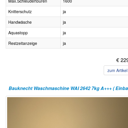
Max.Schleudertouren
1600
Knitterschutz
ja
Handwäsche
ja
Aquastopp
ja
Restzeitanzeige
ja
€ 22
zum Artike