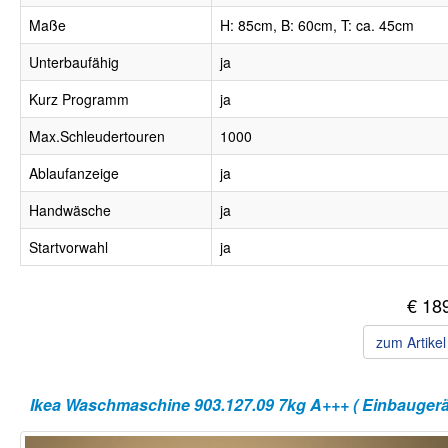
Maße
H: 85cm, B: 60cm, T: ca. 45cm
Unterbaufähig
ja
Kurz Programm
ja
Max.Schleudertouren
1000
Ablaufanzeige
ja
Handwäsche
ja
Startvorwahl
ja
€ 18
zum Artike
Ikea Waschmaschine 903.127.09 7kg A+++ ( Einbaugerät