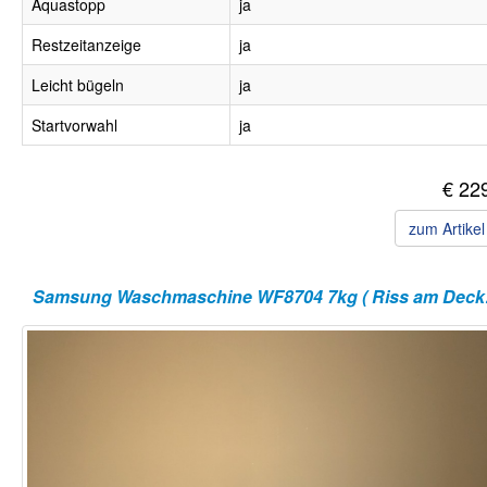
Aquastopp
ja
Restzeitanzeige
ja
Leicht bügeln
ja
Startvorwahl
ja
€ 22
zum Artike
Samsun