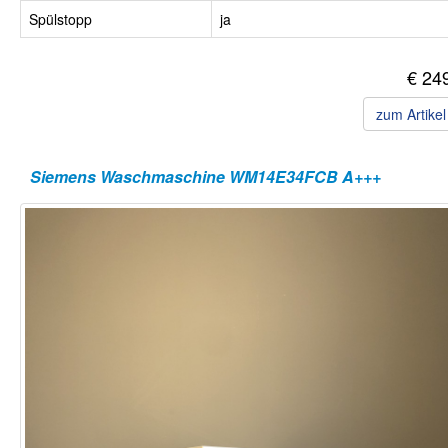
Spülstopp
ja
€ 24
zum Artike
Siemens Waschmaschine WM14E34FCB A+++