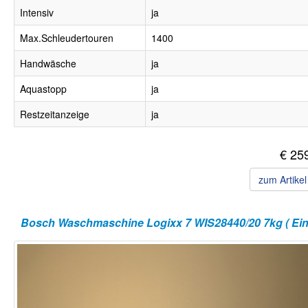
Intensiv
ja
Max.Schleudertouren
1400
Handwäsche
ja
Aquastopp
ja
Restzeitanzeige
ja
€ 25
zum Artike