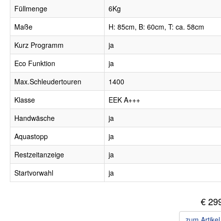
Füllmenge
6Kg
Maße
H: 85cm, B: 60cm, T: ca. 58cm
Kurz Programm
ja
Eco Funktion
ja
Max.Schleudertouren
1400
Klasse
EEK A+++
Handwäsche
ja
Aquastopp
ja
Restzeitanzeige
ja
Startvorwahl
ja
€ 29
zum Artike